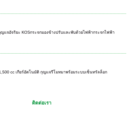
ต์ กุญแจอัจริยะ KOSกระจกมองข้างปรับและพับด้วยไฟฟ้ากระจกไฟฟ้า
 1,500 cc เกียร์อัตโนมัติ กุญแจรีโมทมาพร้อมระบบเซ็นทรัลล็อก
ติดต่อเรา